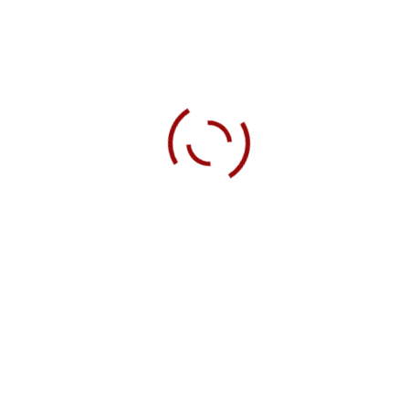
AuxTank GbR
Neuflürchen 12
54538 Kinderbeuern
info@auxtank.de
https://www.auxtank.de
SITEMAP
News und Stories
Tourdates
Bilder
Veranstalter/Presse
Kontakt
Cookie-Richtlinie (EU)
Impressum